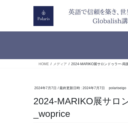
コ
ナ
ン
ビ
テ
ゲ
ン
ー
ツ
シ
へ
ョ
ス
ン
キ
に
ッ
移
HOME
メディア
2024-MARIKO展サロンドゥラー-両面
プ
動
2024年7月7日
/ 最終更新日時 :
2024年7月7日
polariseigo
2024-MARIKO展サ
_woprice