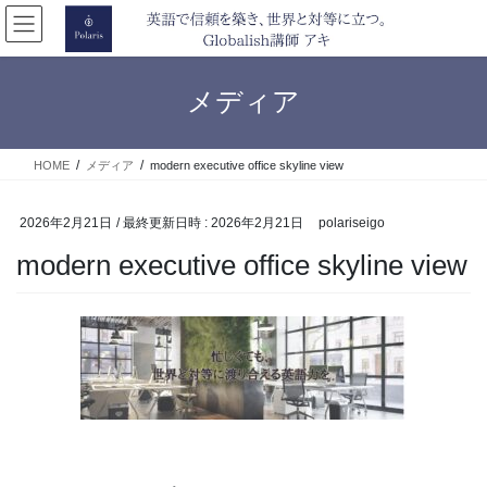
コ
ナ
ン
ビ
テ
ゲ
ン
ー
メディア
ツ
シ
へ
ョ
ス
ン
HOME
メディア
modern executive office skyline view
キ
に
ッ
移
プ
動
2026年2月21日
/ 最終更新日時 :
2026年2月21日
polariseigo
modern executive office skyline view