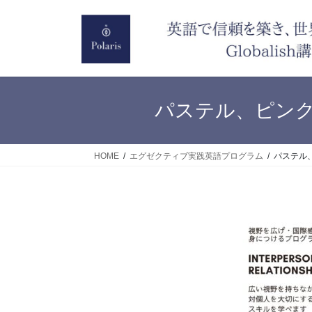
コ
ナ
ン
ビ
テ
ゲ
ン
ー
ツ
シ
へ
ョ
パステル、ピンク、
ス
ン
キ
に
ッ
移
HOME
エグゼクティブ実践英語プログラム
パステル、
プ
動